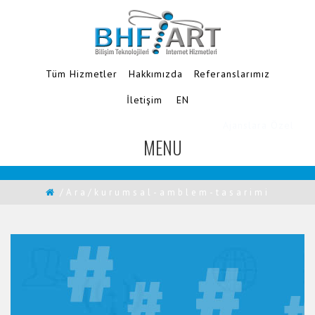
Tüm Hizmetler
Hakkımızda
Referanslarımız
İletişim
EN
Ajanslara Özel
MENU
TOGGLE
NAVIGATION
/Ara/kurumsal-amblem-tasarimi