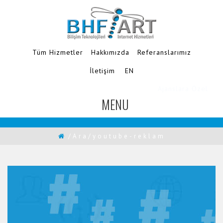
Tüm Hizmetler
Hakkımızda
Referanslarımız
İletişim
EN
Ajanslara Özel
MENU
TOGGLE
NAVIGATION
/Ara/youtube-reklam