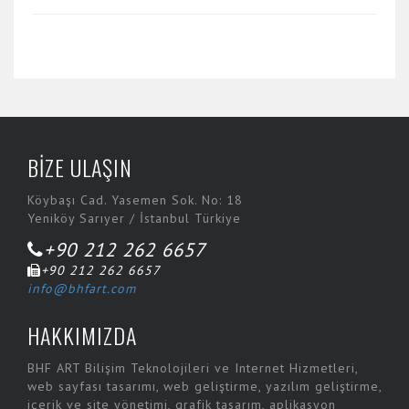
BİZE ULAŞIN
Köybaşı Cad. Yasemen Sok. No: 18
Yeniköy Sarıyer / İstanbul Türkiye
+90 212 262 6657
+90 212 262 6657
info@bhfart.com
HAKKIMIZDA
BHF ART Bilişim Teknolojileri ve Internet Hizmetleri,
web sayfası tasarımı, web geliştirme, yazılım geliştirme,
içerik ve site yönetimi, grafik tasarım, aplikasyon