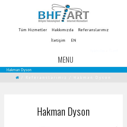
Tüm Hizmetler
Hakkımızda
Referanslarımız
İletişim
EN
Ajanslara Özel
MENU
TOGGLE
NAVIGATION
Hakman Dyson
/
Referanslarımız
/
Hakman Dyson
Hakman Dyson