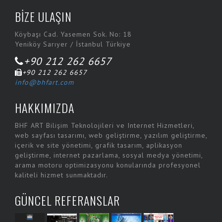
Dark Orbit - BigPoint Gmbh
BİZE ULAŞIN
Dekante
Köybaşı Cad. Yasemen Sok. No: 18
Dine&Pay
Yeniköy Sarıyer / İstanbul Türkiye
Doyum Helva ve Reçelleri
+90 212 262 6657
Ent Travel
+90 212 262 6657
info@bhfart.com
Fayda A.Ş.
HAKKIMIZDA
Fayda Net
Fesa Hotel
BHF ART Bilişim Teknolojileri ve Internet Hizmetleri,
web sayfası tasarımı, web geliştirme, yazılım geliştirme,
Fibrobeton
içerik ve site yönetimi, grafik tasarım, aplikasyon
Fibrobetoncity
geliştirme, internet pazarlama, sosyal medya yönetimi,
arama motoru optimizasyonu konularında profesyonel
Fotoğraf Düzelt
kaliteli hizmet sunmaktadır.
Gagak
GÜNCEL REFERANSLAR
Hakman Dyson
Halaman Matbaacılık