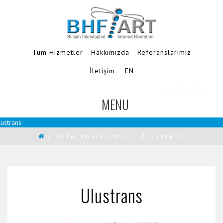
Tüm Hizmetler
Hakkımızda
Referanslarımız
İletişim
EN
MENU
TOGGLE
NAVIGATION
trans
/
Referanslarımız
/
Ulustrans
Ulustrans