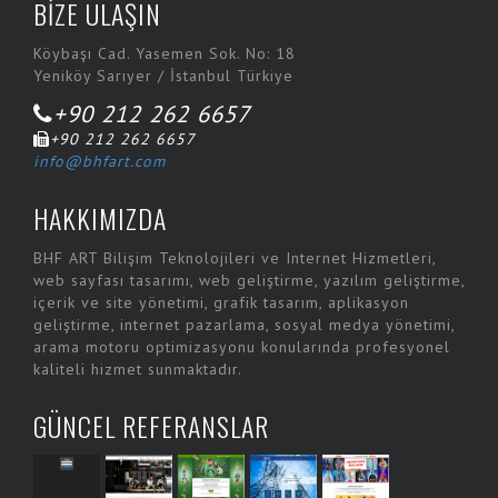
BİZE ULAŞIN
Dekante
Köybaşı Cad. Yasemen Sok. No: 18
Dine&Pay
Yeniköy Sarıyer / İstanbul Türkiye
Doyum Helva ve Reçelleri
+90 212 262 6657
Ent Travel
+90 212 262 6657
info@bhfart.com
Fayda A.Ş.
HAKKIMIZDA
Fayda Net
Fesa Hotel
BHF ART Bilişim Teknolojileri ve Internet Hizmetleri,
web sayfası tasarımı, web geliştirme, yazılım geliştirme,
Fibrobeton
içerik ve site yönetimi, grafik tasarım, aplikasyon
Fibrobetoncity
geliştirme, internet pazarlama, sosyal medya yönetimi,
arama motoru optimizasyonu konularında profesyonel
Fotoğraf Düzelt
kaliteli hizmet sunmaktadır.
Gagak
GÜNCEL REFERANSLAR
Hakman Dyson
Halaman Matbaacılık