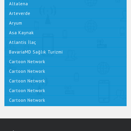
Altalena
Arteverde
Aryum
Asa Kaynak
Atlantis İlaç
BavariaMD Sağlık Turizmi
Cartoon Network
Cartoon Network
Cartoon Network
Cartoon Network
Cartoon Network
Cem Öztürk Official
CHP Resmi Web Sitesi
Dark Orbit - BigPoint Gmbh