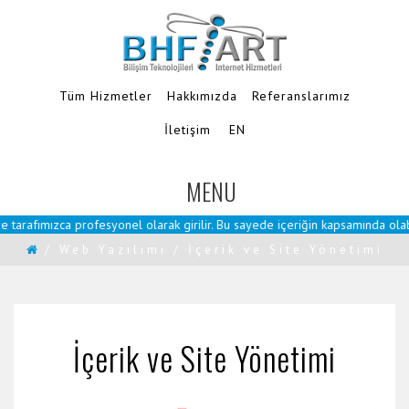
Tüm Hizmetler
Hakkımızda
Referanslarımız
İletişim
EN
Ajanslara Özel
MENU
TOGGLE
NAVIGATION
arafımızca profesyonel olarak girilir. Bu sayede içeriğin kapsamında olabile
/
Web Yazılımı
/
İçerik ve Site Yönetimi
İçerik ve Site Yönetimi