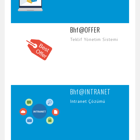
Bhf@OFFER
Teklif Yönetim Sistemi
Bhf@INTRANET
Intranet Çözümü