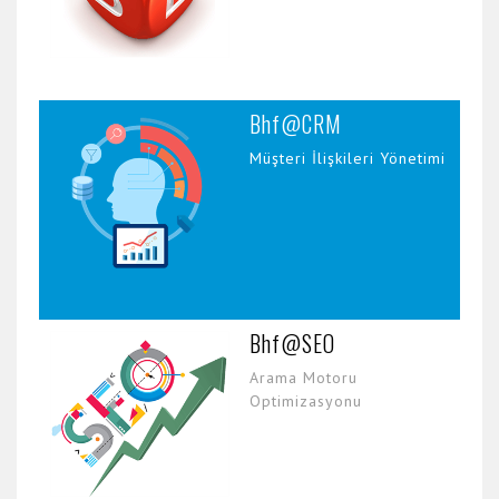
Bhf@CRM
Müşteri İlişkileri Yönetimi
Bhf@SEO
Arama Motoru
Optimizasyonu