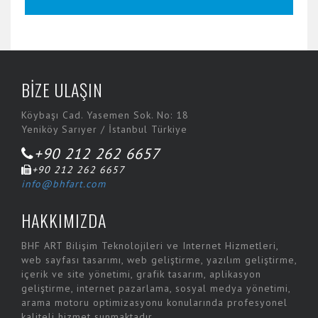
New
site
about
top
BİZE ULAŞIN
online
casinos
Köybaşı Cad. Yasemen Sok. No: 18
Yeniköy Sarıyer / İstanbul Türkiye
+90 212 262 6657
+90 212 262 6657
info@bhfart.com
HAKKIMIZDA
BHF ART Bilişim Teknolojileri ve Internet Hizmetleri,
web sayfası tasarımı, web geliştirme, yazılım geliştirme,
içerik ve site yönetimi, grafik tasarım, aplikasyon
geliştirme, internet pazarlama, sosyal medya yönetimi,
arama motoru optimizasyonu konularında profesyonel
kaliteli hizmet sunmaktadır.