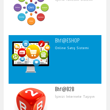
Bhf@ESHOP
Online Satış Sistemi
Bhf@B2B
İşinizi Internete Taşıyın