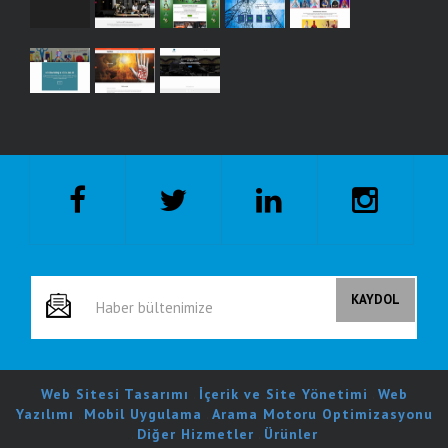
Web Sitesi Tasarımı
.
İçerik ve Site Yönetimi
.
Web
Yazılımı
.
Mobil Uygulama
.
Arama Motoru Optimizasyonu
.
Diğer Hizmetler
.
Ürünler