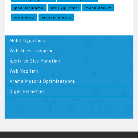
ipad uygulama
htc uygulama
mobil arayüz
ios arayüz
android arayüz
Mobil Uygulama
Web Sitesi Tasarımı
İçerik ve Site Yönetimi
Web Yazılımı
Arama Motoru Optimizasyonu
Diğer Hizmetler