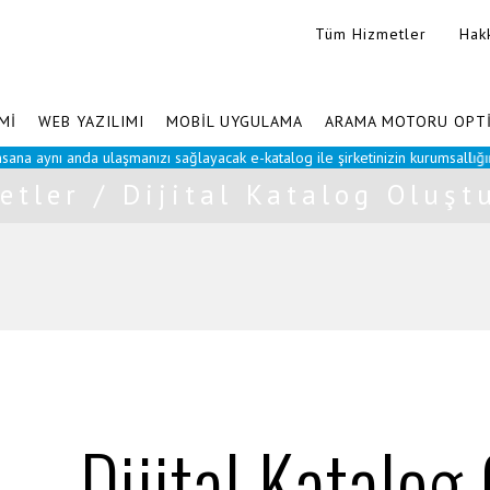
Tüm Hizmetler
Hak
Mİ
WEB YAZILIMI
MOBİL UYGULAMA
ARAMA MOTORU OPT
 anda ulaşmanızı sağlayacak e-katalog ile şirketinizin kurumsallığını her alan
etler
/
Dijital Katalog Oluşt
Dijital Katalog