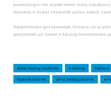
kurumsallığını her alanda temsil etmiş olacaksınız.
dilerseniz e-ticaret sitelerinde yerinizi alabilir, san
Rakiplerinizden geri kalmamak, firmanızı en iyi şek
genişletmek için hemen e-katalog hizmetimizden ya
dijital katalog oluşturma
e-katalog
flipbook
flipbook tasarımı
dijital katalog tasarımı
e-ka