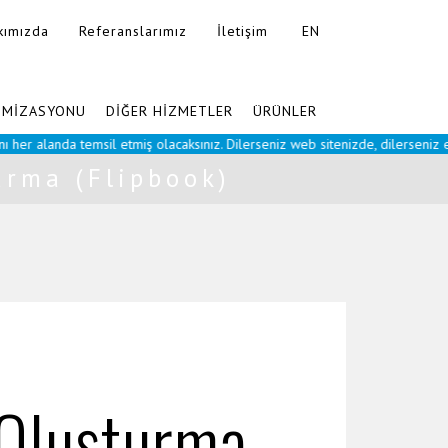
kımızda
Referanslarımız
İletişim
EN
Ajanslara Özel
İMİZASYONU
DİĞER HİZMETLER
ÜRÜNLER
da temsil etmiş olacaksınız. Dilerseniz web sitenizde, dilerseniz e-ticaret si
urma (Flipbook)
 Oluşturma