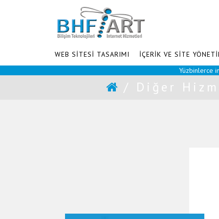
WEB SİTESİ TASARIMI
İÇERİK VE SİTE YÖNETİ
Yüzbinlerce insana aynı
/
Diğer Hizm