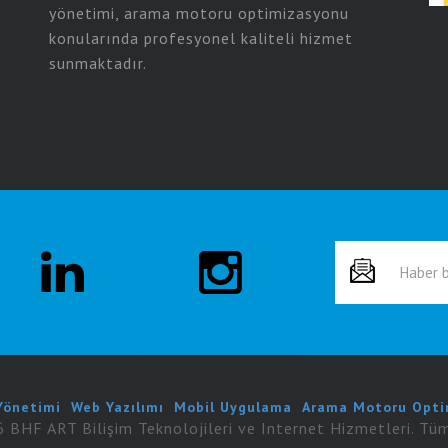
yönetimi, arama motoru optimizasyonu
konularında profesyonel kaliteli hizmet
sunmaktadır.
 Yönetimi
.
Web Yazılımı
.
Mobil Uygulama
.
Arama Motoru Opti
BHF ART Bilişim Teknolojileri ve Internet Hizmetleri. Tüm