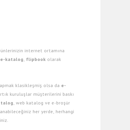
ürünlerinizin internet ortamına
,
e-katalog
,
flipbook
olarak
 yapmak klasikleşmiş olsa da
e-
tık kuruluşlar müşterilerini baskı
atalog
, web katalog ve e-broşür
anabileceğiniz her yerde, herhangi
niz.