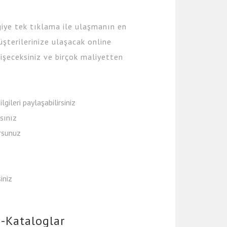
giye tek tıklama ile ulaşmanın en
üşterilerinize ulaşacak online
işeceksiniz ve birçok maliyetten
ilgileri paylaşabilirsiniz
rsınız
rsunuz
iniz
E-Kataloglar