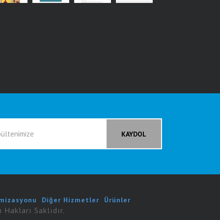
mizasyonu
.
Diğer Hizmetler
.
Ürünler
 Hakları Saklıdır.