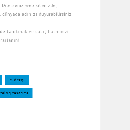
 Dilerseniz web sitenizde,
al dünyada adınızı duyurabilirsiniz.
ilde tanıtmak ve satış hacminizi
rarlanın!
e-dergi
talog tasarımı