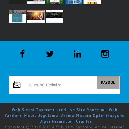
Web Sitesi Tasarımı
.
İçerik ve Site Yönetimi
.
Web
Yazılımı
.
Mobil Uygulama
.
Arama Motoru Optimizasyonu
.
Diğer Hizmetler
.
Ürünler
Copyright © 2026 BHF ART Bilişim Teknolojileri ve Internet