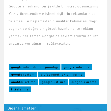
Google a herhangi bir şekilde bir ücret ödemezsiniz.
Yalnız ücretlendirme işlemi kişilerin reklamlarınıza
tıklaması ile başlamaktadır. Anahtar kelimeleri doğru
seçmek ve doğru bir görsel hazırlama ile reklam
yapmak her zaman Google’da reklamlarınızın en üst
sıralarda yer almasını sağlayacaktır.
google adwords danışmanlığı
google adwords
google reklam
profesyonel reklam verme
anahtar kelime
google üst sıra
oraganik arama
listelenme
Diğer Hizmetler