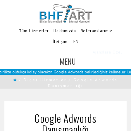
Tüm Hizmetler
Hakkımızda
Referanslarımız
İletişim
EN
Ajanslara Özel
MENU
TOGGLE
NAVIGATION
e oldukça kolay olacaktır. Google Adwords belirlediğiniz kelimeler ile siten
/
Diğer Hizmetler
/
Google Adwords
Danışmanlığı
Google Adwords
Danışmanlığı