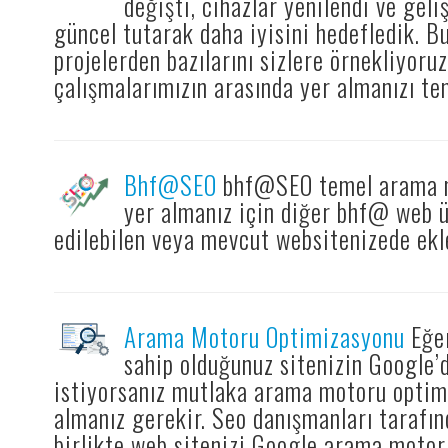
değişti, cihazlar yenilendi ve geli
güncel tutarak daha iyisini hedefledik. B
projelerden bazılarını sizlere örnekliyoru
çalışmalarımızın arasında yer almanızı te
Bhf@SEO
bhf@SEO temel arama mo
yer almanız için diğer bhf@ web ü
edilebilen veya mevcut websitenizede ek
Arama Motoru Optimizasyonu
Eğer
sahip olduğunuz sitenizin Google’d
istiyorsanız mutlaka arama motoru optim
almanız gerekir. Seo danışmanları tarafın
birlikte web sitenizi Google arama motor