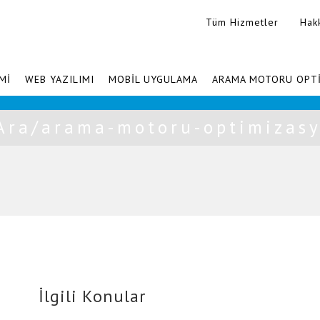
Tüm Hizmetler
Hak
Mİ
WEB YAZILIMI
MOBİL UYGULAMA
ARAMA MOTORU OPT
Ara/arama-motoru-optimizas
İlgili Konular