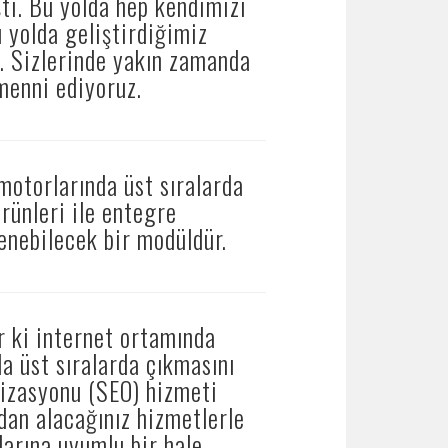
şti. Bu yolda hep kendimizi
u yolda geliştirdiğimiz
z. Sizlerinde yakın zamanda
menni ediyoruz.
torlarında üst sıralarda
rünleri ile entegre
lenebilecek bir modüldür.
 ki internet ortamında
a üst sıralarda çıkmasını
izasyonu (SEO) hizmeti
dan alacağınız hizmetlerle
larına uyumlu bir hale