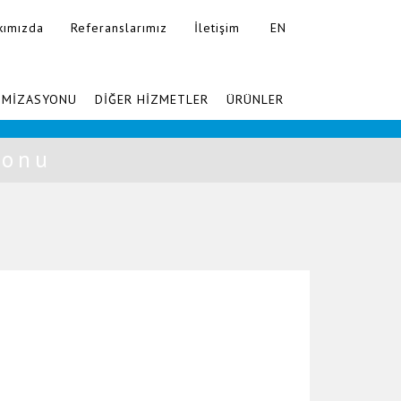
kımızda
Referanslarımız
İletişim
EN
Ajanslara Özel
İMİZASYONU
DİĞER HİZMETLER
ÜRÜNLER
yonu