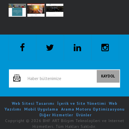
Web Sitesi Tasarımı
.
İçerik ve Site Yönetimi
.
Web
Yazılımı
.
Mobil Uygulama
.
Arama Motoru Optimizasyonu
.
Diğer Hizmetler
.
Ürünler
Copyright © 2026 BHF ART Bilişim Teknolojileri ve Internet
Hizmetleri. Tüm Hakları Saklıdır.