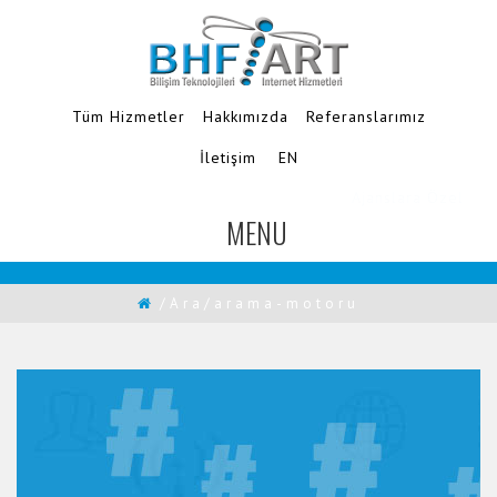
Tüm Hizmetler
Hakkımızda
Referanslarımız
İletişim
EN
Ajanslara Özel
MENU
TOGGLE
NAVIGATION
/Ara/arama-motoru