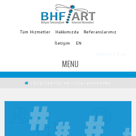
Tüm Hizmetler
Hakkımızda
Referanslarımız
İletişim
EN
Ajanslara Özel
MENU
TOGGLE
NAVIGATION
/Ara/icerik-ve-site-yonetimi