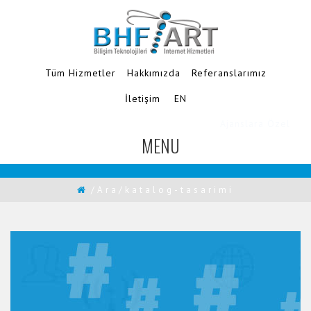
Tüm Hizmetler
Hakkımızda
Referanslarımız
İletişim
EN
Ajanslara Özel
MENU
TOGGLE
NAVIGATION
/Ara/katalog-tasarimi