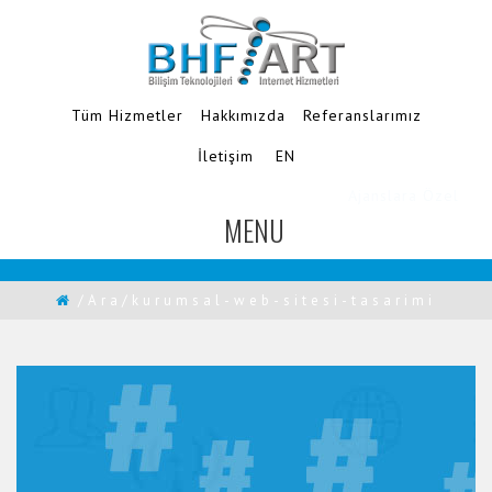
Tüm Hizmetler
Hakkımızda
Referanslarımız
İletişim
EN
MENU
TOGGLE
NAVIGATION
/Ara/kurumsal-web-sitesi-tasarimi