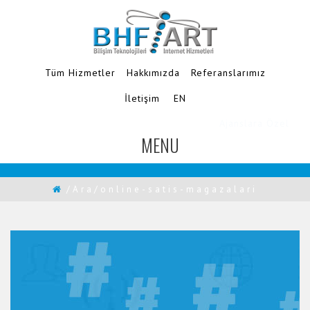
Tüm Hizmetler
Hakkımızda
Referanslarımız
İletişim
EN
Ajanslara Özel
MENU
TOGGLE
NAVIGATION
/Ara/online-satis-magazalari