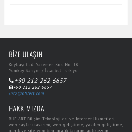
BİZE ULAŞIN
Köybaşı Cad. Yasemen Sok. No: 18
Yeniköy Sarıyer / İstanbul Türkiye
+90 212 262 6657
+90 212 262 6657
info@bhfart.com
HAKKIMIZDA
BHF ART Bilişim Teknolojileri ve Internet Hizmetleri,
web sayfası tasarımı, web geliştirme, yazılım geliştirme,
içerik ve site yönetimi, grafik tasarım, aplikasyon