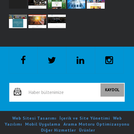
Web Sitesi Tasarımı
.
İçerik ve Site Yönetimi
.
Web
Yazılımı
.
Mobil Uygulama
.
Arama Motoru Optimizasyonu
.
Diğer Hizmetler
.
Ürünler