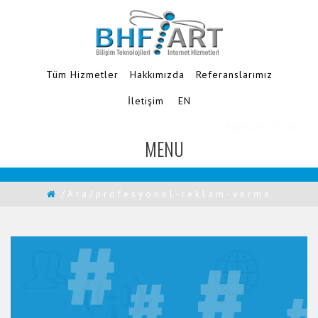
Tüm Hizmetler
Hakkımızda
Referanslarımız
İletişim
EN
Ajanslara Özel
MENU
TOGGLE
NAVIGATION
/Ara/profesyonel-reklam-verme