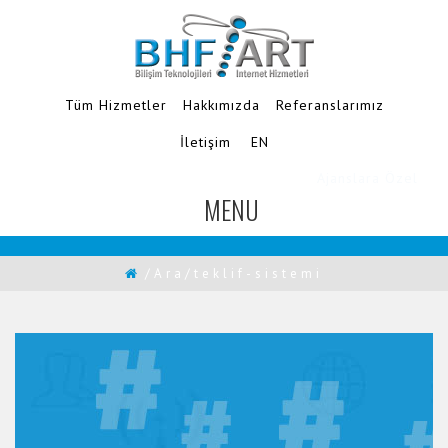
Tüm Hizmetler
Hakkımızda
Referanslarımız
İletişim
EN
Ajanslara Özel
MENU
TOGGLE
NAVIGATION
/Ara/teklif-sistemi