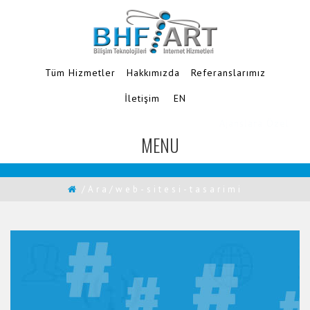
Tüm Hizmetler
Hakkımızda
Referanslarımız
İletişim
EN
Ajanslara Özel
MENU
TOGGLE
NAVIGATION
/Ara/web-sitesi-tasarimi