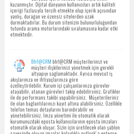
kazanmıştır. Dijital dünyanın kullanıcıları artık kaliteli
içeriği fazlasıyla tercih etmekte olup içerik açısından
yanlış, durağan ve özensiz sitelerden uzak
durmaktadırlar. Bu durum sitenizin bulunurluluğundan
tutunda arama motorlarındaki sıralamasına kadar etki
etmektedir.
Bhf@CRM
bhf@CRM müşterilerinizi ve
müşteri ilişkilerinizi yönetmek için gerekli
altyapıyı sağlamaktadır. Ayrıca mevcut iş
akışlarınıza ve ihtiyaçlarınıza göre
özelleştirilebilir. Kurum içi çalışanlarınıza görevler
atayabilir, atanan görevleri takip edebilirsiniz. Grafikler
ile de performans takibi yapabilirsiniz. Müşeterileriniz
ile olan bağlantılarınızı kayıt altına alabilirsiniz. Özellikle
telefon temas detaylarını barındırabilir ve
yönetebilirsiniz. İmza yönetimi ile otomatik olarak
kurumunuzdaki eposta kullanıcılarının eposta imzaları
otomatik olarak oluşur. Sizin için üretilecek olan şablon
sayesinde oluşan imzalar kolaylıkla outlook' a entegre