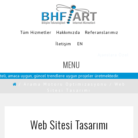
Tüm Hizmetler
Hakkımızda
Referanslarımız
İletişim
EN
Ajanslara Özel
MENU
TOGGLE
NAVIGATION
li, amaca uygun, güncel trendlere uygun projeler üretmektedir.
/
Arama Motoru Optimizasyonu
/
Web
Sitesi Tasarımı
Web Sitesi Tasarımı