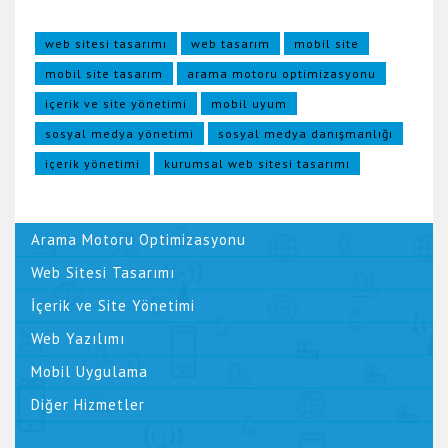
web sitesi tasarımı
web tasarım
mobil site
mobil site tasarım
arama motoru optimizasyonu
içerik ve site yönetimi
mobil uyum
sosyal medya yönetimi
sosyal medya danışmanlığı
içerik yönetimi
kurumsal web sitesi tasarımı
Arama Motoru Optimizasyonu
Web Sitesi Tasarımı
İçerik ve Site Yönetimi
Web Yazılımı
Mobil Uygulama
Diğer Hizmetler