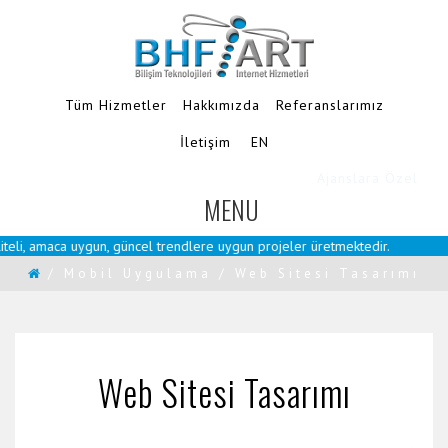
Tüm Hizmetler
Hakkımızda
Referanslarımız
İletişim
EN
Ajanslara Özel
MENU
TOGGLE
NAVIGATION
eli, amaca uygun, güncel trendlere uygun projeler üretmektedir.
/
Mobil Uygulama
/
Web Sitesi Tasarımı
Web Sitesi Tasarımı