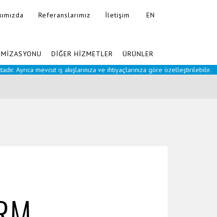
kımızda
Referanslarımız
İletişim
EN
Ajanslara Özel
İMİZASYONU
DİĞER HİZMETLER
ÜRÜNLER
ıca mevcut iş akışlarınıza ve ihtiyaçlarınıza göre özelleştirilebilir.
RM