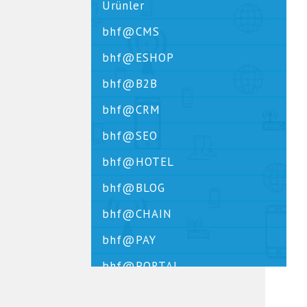
Ürünler
bhf@CMS
bhf@ESHOP
bhf@B2B
bhf@CRM
bhf@SEO
bhf@HOTEL
bhf@BLOG
bhf@CHAIN
bhf@PAY
bhf@PORTAL
bhf@SMS