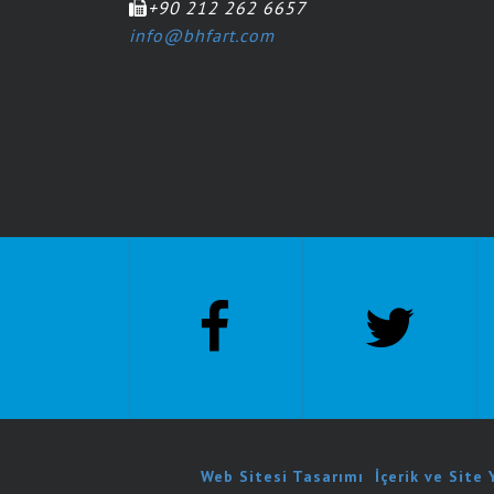
+90 212 262 6657
info@bhfart.com
Web Sitesi Tasarımı
.
İçerik ve Site