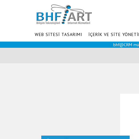
WEB SİTESİ TASARIMI
İÇERİK VE SİTE YÖNETİ
bhf@CRM müşterilerini