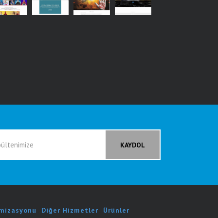
mizasyonu
.
Diğer Hizmetler
.
Ürünler