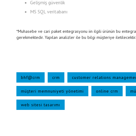
Gelişmiş güvenlik
MS SQL veritabanı
*Muhasebe ve cari paket entegrasyonu iin ilgili ürünün bu entegra
gerekmektedir. Yapılan analizler ile bu bilgi müşteriye iletilecektir
bhf@crm
crm
customer relations manageme
müşteri memnuniyeti yönetimi
online crm
mü
web sitesi tasarımı