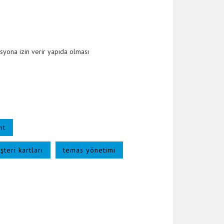
syona izin verir yapıda olması
.
nt
şteri kartları
temas yönetimi