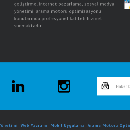
geliştirme, internet pazarlama, sosyal medya
yönetimi, arama motoru optimizasyonu
konularında profesyonel kaliteli hizmet
sunmaktadır.
 Yönetimi
.
Web Yazılımı
.
Mobil Uygulama
.
Arama Motoru Opti