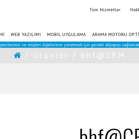
Tüm Hizmetler
Hak
Mİ
WEB YAZILIMI
MOBİL UYGULAMA
ARAMA MOTORU OPT
zi ve müşteri ilişkilerinizi yönetmek için gerekli altyapıyı sağlamaktadır. Ayr
/
Ürünler
/
bhf@CRM
bhf@C