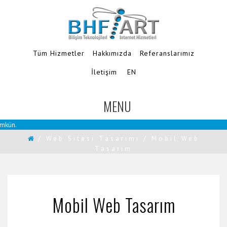
Tüm Hizmetler
Hakkımızda
Referanslarımız
İletişim
EN
Ajanslara Özel
MENU
TOGGLE
NAVIGATION
ün.
/
Web Sitesi Tasarımı
/
Mobil Web
Tasarım
Mobil Web Tasarım